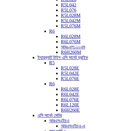
R5L042
R5L076
R5L028M
R5L042M
R5L076M
R6
R6L028M
R6L076M
আর৬এল১২০এম
R6H260M
ইথারক্যাট টাইপ এসি সার্ভো ড্রাইভ
R5
R5L028E
R5L042E
R5L076E
R6
R6L028E
R6L042E
R6L076E
R6L120E
R6H260E
এসি সার্ভো মোটর
আরএসএইচএ
আরএসএইচএ-এ