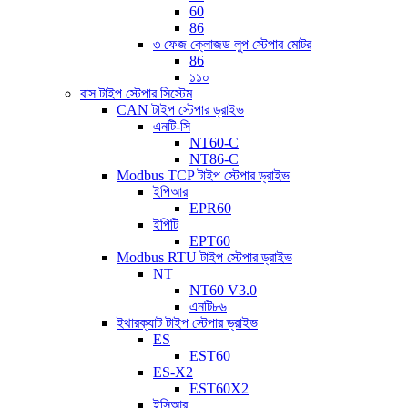
60
86
৩ ফেজ ক্লোজড লুপ স্টেপার মোটর
86
১১০
বাস টাইপ স্টেপার সিস্টেম
CAN টাইপ স্টেপার ড্রাইভ
এনটি-সি
NT60-C
NT86-C
Modbus TCP টাইপ স্টেপার ড্রাইভ
ইপিআর
EPR60
ইপিটি
EPT60
Modbus RTU টাইপ স্টেপার ড্রাইভ
NT
NT60 V3.0
এনটি৮৬
ইথারক্যাট টাইপ স্টেপার ড্রাইভ
ES
EST60
ES-X2
EST60X2
ইসিআর