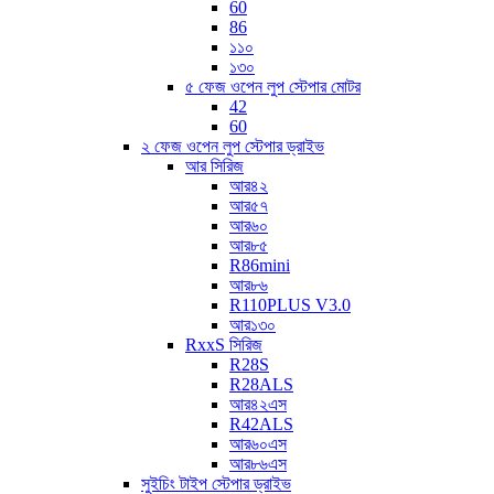
60
86
১১০
১৩০
৫ ফেজ ওপেন লুপ স্টেপার মোটর
42
60
২ ফেজ ওপেন লুপ স্টেপার ড্রাইভ
আর সিরিজ
আর৪২
আর৫৭
আর৬০
আর৮৫
R86mini
আর৮৬
R110PLUS V3.0
আর১৩০
RxxS সিরিজ
R28S
R28ALS
আর৪২এস
R42ALS
আর৬০এস
আর৮৬এস
সুইচিং টাইপ স্টেপার ড্রাইভ