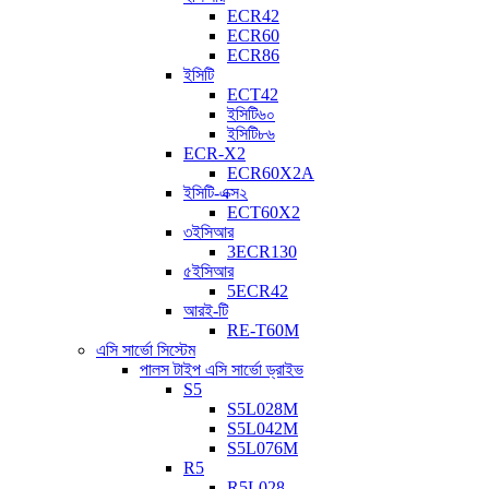
ECR42
ECR60
ECR86
ইসিটি
ECT42
ইসিটি৬০
ইসিটি৮৬
ECR-X2
ECR60X2A
ইসিটি-এক্স২
ECT60X2
৩ইসিআর
3ECR130
৫ইসিআর
5ECR42
আরই-টি
RE-T60M
এসি সার্ভো সিস্টেম
পালস টাইপ এসি সার্ভো ড্রাইভ
S5
S5L028M
S5L042M
S5L076M
R5
R5L028