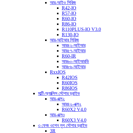
আর-আইও সিরিজ
R42-IO
R57-IO
R60-IO
R86-IO
R110PLUS-IO V3.0
R130-IO
আর-আইআর সিরিজ
আর৪২-আইআর
আর৫৭-আইআর
R60-IR
আর৬০-আইআরডি
আর৮৬-আইআর
RxxIOS
R42IOS
R60IOS
R86IOS
মাল্টি-অ্যাক্সিস স্টেপার ড্রাইভ
আর-এক্স২
আর৪২-এক্স২
R60X2 V4.0
আর-এক্স৩
R60X3 V4.0
৩ ফেজ ওপেন লুপ স্টেপার ড্রাইভ
3R