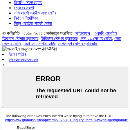
ডিবাগিং সফটওয়্যার
মোটরের নকশা
এসি সার্ভো ড্রাইভ এবং মোটর
নির্বাচন নির্দেশিকা
নিম্ন-ভোল্টেজ সার্ভো মোটর
© কপিরাইট - ২০১০-২০২৫ : সর্বস্বত্ব সংরক্ষিত।
সাইটম্যাপ
-
এএমপি মোবাইল
ফিল্ডবাস স্টেপার ড্রাইভার
,
ডিজিটাল স্টেপার ড্রাইভার
,
নেমা ২৩ স্টেপার মোটর
,
নেমা
স্টেপার মোটর
,
নেমা ১৭ স্টেপার মোটর
,
ওপেন লুপ স্টেপার ড্রাইভার
,
ইমেল পাঠান
৮৬১৩৮২৬৫৩৬১৮৬
x