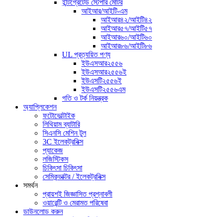
ইন্টিগ্রেটেড স্টেপার মোটর
আইআর/আইটি-এম
আইআর৪২/আইটি৪২
আইআর৫৭/আইটি৫৭
আইআর৬০/আইটি৬০
আইআর৮৬/আইটি৮৬
UL প্রত্যয়িত পণ্য
ইউএসআর২৫৫৬
ইউএসআর২৫৫৬ই
ইউএসটি২৫৫৬ই
ইউএসটি২৫৫৬এম
গতি ও টর্ক নিয়ন্ত্রক
অ্যাপ্লিকেশন
ফটোভোল্টাইক
লিথিয়াম ব্যাটারি
সিএনসি মেশিন টুল
3C ইলেকট্রনিক্স
প্যাকেজ
লজিস্টিকস
চিকিৎসা চিকিৎসা
সেমিকন্ডাক্টর / ইলেকট্রনিক্স
সমর্থন
প্রায়শই জিজ্ঞাসিত প্রশ্নাবলী
ওয়ারেন্টি ও মেরামত পরিষেবা
ডাউনলোড করুন