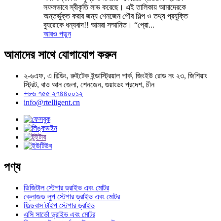
সফলভাবে স্বীকৃতি লাভ করেছে। এই তালিকায় আমাদেরকে
অন্তর্ভুক্ত করার জন্য শেনজেন পৌর শিল্প ও তথ্য প্রযুক্তি
ব্যুরোকে ধন্যবাদ!! আমরা সম্মানিত। “প্রো...
আরও পড়ুন
আমাদের সাথে যোগাযোগ করুন
২-৬এফ, এ বিল্ডিং, রুইটেক ইন্ডাস্ট্রিয়াল পার্ক, জিংইউ রোড নং ২৩, জিশিয়াং
স্ট্রিট, বাও আন জেলা, শেনজেন, গুয়াংডং প্রদেশ, চীন
+৮৬ ৭৫৫ ২৭৪৪০০১২
info@rtelligent.cn
পণ্য
ডিজিটাল স্টেপার ড্রাইভ এবং মোটর
ক্লোজড লুপ স্টেপার ড্রাইভ এবং মোটর
ফিল্ডবাস টাইপ স্টেপার ড্রাইভ
এসি সার্ভো ড্রাইভ এবং মোটর