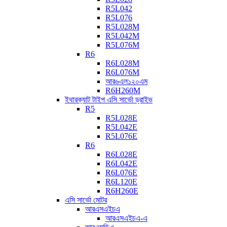
R5L042
R5L076
R5L028M
R5L042M
R5L076M
R6
R6L028M
R6L076M
আর৬এল১২০এম
R6H260M
ইথারক্যাট টাইপ এসি সার্ভো ড্রাইভ
R5
R5L028E
R5L042E
R5L076E
R6
R6L028E
R6L042E
R6L076E
R6L120E
R6H260E
এসি সার্ভো মোটর
আরএসএইচএ
আরএসএইচএ-এ