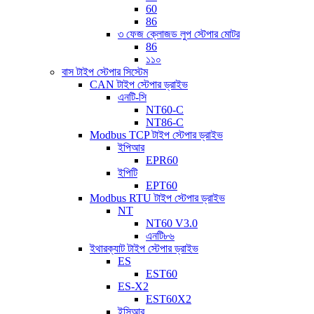
60
86
৩ ফেজ ক্লোজড লুপ স্টেপার মোটর
86
১১০
বাস টাইপ স্টেপার সিস্টেম
CAN টাইপ স্টেপার ড্রাইভ
এনটি-সি
NT60-C
NT86-C
Modbus TCP টাইপ স্টেপার ড্রাইভ
ইপিআর
EPR60
ইপিটি
EPT60
Modbus RTU টাইপ স্টেপার ড্রাইভ
NT
NT60 V3.0
এনটি৮৬
ইথারক্যাট টাইপ স্টেপার ড্রাইভ
ES
EST60
ES-X2
EST60X2
ইসিআর