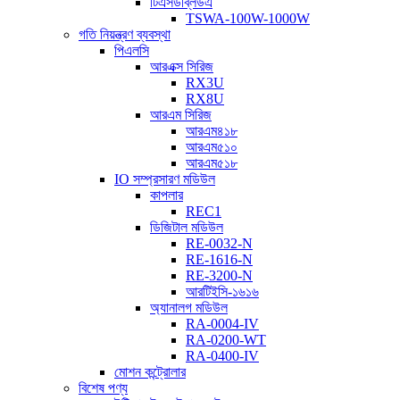
টিএসডব্লিউএ
TSWA-100W-1000W
গতি নিয়ন্ত্রণ ব্যবস্থা
পিএলসি
আরএক্স সিরিজ
RX3U
RX8U
আরএম সিরিজ
আরএম৪১৮
আরএম৫১০
আরএম৫১৮
IO সম্প্রসারণ মডিউল
কাপলার
REC1
ডিজিটাল মডিউল
RE-0032-N
RE-1616-N
RE-3200-N
আরটিইসি-১৬১৬
অ্যানালগ মডিউল
RA-0004-IV
RA-0200-WT
RA-0400-IV
মোশন কন্ট্রোলার
বিশেষ পণ্য