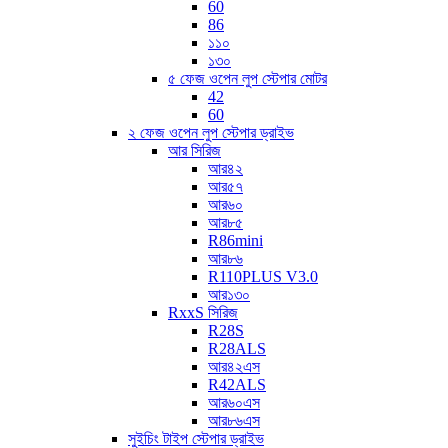
60
86
১১০
১৩০
৫ ফেজ ওপেন লুপ স্টেপার মোটর
42
60
২ ফেজ ওপেন লুপ স্টেপার ড্রাইভ
আর সিরিজ
আর৪২
আর৫৭
আর৬০
আর৮৫
R86mini
আর৮৬
R110PLUS V3.0
আর১৩০
RxxS সিরিজ
R28S
R28ALS
আর৪২এস
R42ALS
আর৬০এস
আর৮৬এস
সুইচিং টাইপ স্টেপার ড্রাইভ