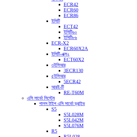
ECR42
ECR60
ECR86
ইসিটি
ECT42
ইসিটি৬০
ইসিটি৮৬
ECR-X2
ECR60X2A
ইসিটি-এক্স২
ECT60X2
৩ইসিআর
3ECR130
৫ইসিআর
5ECR42
আরই-টি
RE-T60M
এসি সার্ভো সিস্টেম
পালস টাইপ এসি সার্ভো ড্রাইভ
S5
S5L028M
S5L042M
S5L076M
R5
R5L028