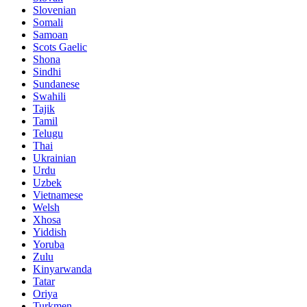
Slovenian
Somali
Samoan
Scots Gaelic
Shona
Sindhi
Sundanese
Swahili
Tajik
Tamil
Telugu
Thai
Ukrainian
Urdu
Uzbek
Vietnamese
Welsh
Xhosa
Yiddish
Yoruba
Zulu
Kinyarwanda
Tatar
Oriya
Turkmen