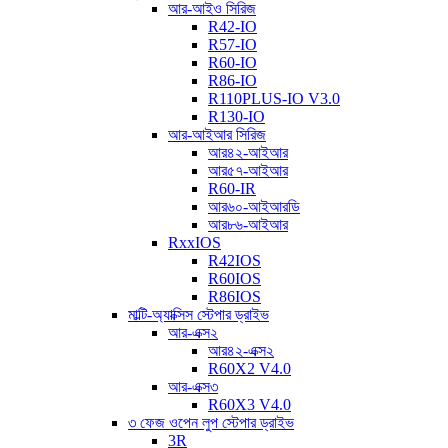
আর-আইও সিরিজ
R42-IO
R57-IO
R60-IO
R86-IO
R110PLUS-IO V3.0
R130-IO
আর-আইআর সিরিজ
আর৪২-আইআর
আর৫৭-আইআর
R60-IR
আর৬০-আইআরডি
আর৮৬-আইআর
RxxIOS
R42IOS
R60IOS
R86IOS
মাল্টি-অ্যাক্সিস স্টেপার ড্রাইভ
আর-এক্স২
আর৪২-এক্স২
R60X2 V4.0
আর-এক্স৩
R60X3 V4.0
৩ ফেজ ওপেন লুপ স্টেপার ড্রাইভ
3R