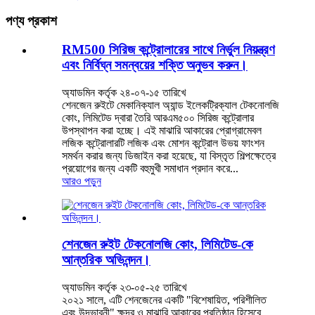
পণ্য প্রকাশ
RM500 সিরিজ কন্ট্রোলারের সাথে নির্ভুল নিয়ন্ত্রণ
এবং নির্বিঘ্ন সমন্বয়ের শক্তি অনুভব করুন।
অ্যাডমিন কর্তৃক ২৪-০৭-১৫ তারিখে
শেনজেন রুইটে মেকানিক্যাল অ্যান্ড ইলেকট্রিক্যাল টেকনোলজি
কোং, লিমিটেড দ্বারা তৈরি আরএম৫০০ সিরিজ কন্ট্রোলার
উপস্থাপন করা হচ্ছে। এই মাঝারি আকারের প্রোগ্রামেবল
লজিক কন্ট্রোলারটি লজিক এবং মোশন কন্ট্রোল উভয় ফাংশন
সমর্থন করার জন্য ডিজাইন করা হয়েছে, যা বিস্তৃত শিল্পক্ষেত্রে
প্রয়োগের জন্য একটি বহুমুখী সমাধান প্রদান করে...
আরও পড়ুন
শেনজেন রুইট টেকনোলজি কোং, লিমিটেড-কে
আন্তরিক অভিনন্দন।
অ্যাডমিন কর্তৃক ২৩-০৫-২৫ তারিখে
২০২১ সালে, এটি শেনজেনের একটি "বিশেষায়িত, পরিশীলিত
এবং উদ্ভাবনী" ক্ষুদ্র ও মাঝারি আকারের প্রতিষ্ঠান হিসেবে