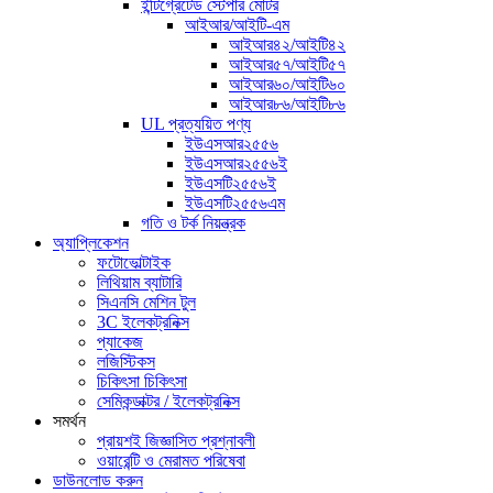
ইন্টিগ্রেটেড স্টেপার মোটর
আইআর/আইটি-এম
আইআর৪২/আইটি৪২
আইআর৫৭/আইটি৫৭
আইআর৬০/আইটি৬০
আইআর৮৬/আইটি৮৬
UL প্রত্যয়িত পণ্য
ইউএসআর২৫৫৬
ইউএসআর২৫৫৬ই
ইউএসটি২৫৫৬ই
ইউএসটি২৫৫৬এম
গতি ও টর্ক নিয়ন্ত্রক
অ্যাপ্লিকেশন
ফটোভোল্টাইক
লিথিয়াম ব্যাটারি
সিএনসি মেশিন টুল
3C ইলেকট্রনিক্স
প্যাকেজ
লজিস্টিকস
চিকিৎসা চিকিৎসা
সেমিকন্ডাক্টর / ইলেকট্রনিক্স
সমর্থন
প্রায়শই জিজ্ঞাসিত প্রশ্নাবলী
ওয়ারেন্টি ও মেরামত পরিষেবা
ডাউনলোড করুন