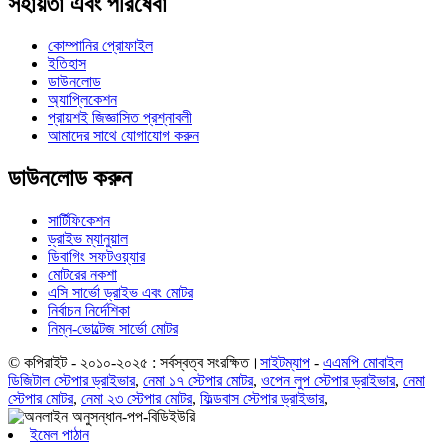
সহায়তা এবং পরিষেবা
কোম্পানির প্রোফাইল
ইতিহাস
ডাউনলোড
অ্যাপ্লিকেশন
প্রায়শই জিজ্ঞাসিত প্রশ্নাবলী
আমাদের সাথে যোগাযোগ করুন
ডাউনলোড করুন
সার্টিফিকেশন
ড্রাইভ ম্যানুয়াল
ডিবাগিং সফটওয়্যার
মোটরের নকশা
এসি সার্ভো ড্রাইভ এবং মোটর
নির্বাচন নির্দেশিকা
নিম্ন-ভোল্টেজ সার্ভো মোটর
© কপিরাইট - ২০১০-২০২৫ : সর্বস্বত্ব সংরক্ষিত।
সাইটম্যাপ
-
এএমপি মোবাইল
ডিজিটাল স্টেপার ড্রাইভার
,
নেমা ১৭ স্টেপার মোটর
,
ওপেন লুপ স্টেপার ড্রাইভার
,
নেমা
স্টেপার মোটর
,
নেমা ২৩ স্টেপার মোটর
,
ফিল্ডবাস স্টেপার ড্রাইভার
,
ইমেল পাঠান