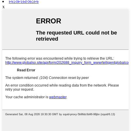
৮৬১৩৮২৬৫৩৬১৮৬
x