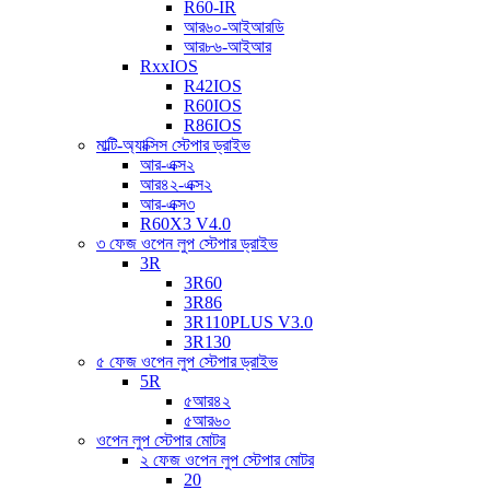
R60-IR
আর৬০-আইআরডি
আর৮৬-আইআর
RxxIOS
R42IOS
R60IOS
R86IOS
মাল্টি-অ্যাক্সিস স্টেপার ড্রাইভ
আর-এক্স২
আর৪২-এক্স২
আর-এক্স৩
R60X3 V4.0
৩ ফেজ ওপেন লুপ স্টেপার ড্রাইভ
3R
3R60
3R86
3R110PLUS V3.0
3R130
৫ ফেজ ওপেন লুপ স্টেপার ড্রাইভ
5R
৫আর৪২
৫আর৬০
ওপেন লুপ স্টেপার মোটর
২ ফেজ ওপেন লুপ স্টেপার মোটর
20