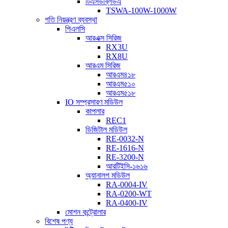
টিএসডব্লিউএ
TSWA-100W-1000W
গতি নিয়ন্ত্রণ ব্যবস্থা
পিএলসি
আরএক্স সিরিজ
RX3U
RX8U
আরএম সিরিজ
আরএম৪১৮
আরএম৫১০
আরএম৫১৮
IO সম্প্রসারণ মডিউল
কাপলার
REC1
ডিজিটাল মডিউল
RE-0032-N
RE-1616-N
RE-3200-N
আরটিইসি-১৬১৬
অ্যানালগ মডিউল
RA-0004-IV
RA-0200-WT
RA-0400-IV
মোশন কন্ট্রোলার
বিশেষ পণ্য