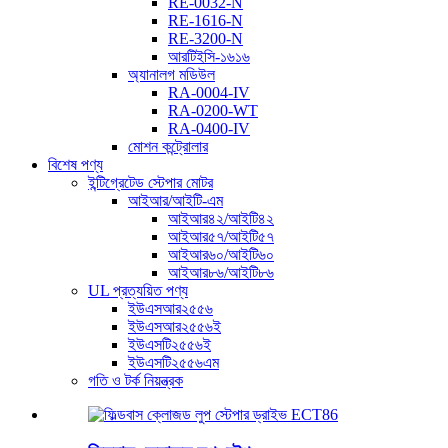
RE-0032-N
RE-1616-N
RE-3200-N
আরটিইসি-১৬১৬
অ্যানালগ মডিউল
RA-0004-IV
RA-0200-WT
RA-0400-IV
মোশন কন্ট্রোলার
বিশেষ পণ্য
ইন্টিগ্রেটেড স্টেপার মোটর
আইআর/আইটি-এম
আইআর৪২/আইটি৪২
আইআর৫৭/আইটি৫৭
আইআর৬০/আইটি৬০
আইআর৮৬/আইটি৮৬
UL প্রত্যয়িত পণ্য
ইউএসআর২৫৫৬
ইউএসআর২৫৫৬ই
ইউএসটি২৫৫৬ই
ইউএসটি২৫৫৬এম
গতি ও টর্ক নিয়ন্ত্রক