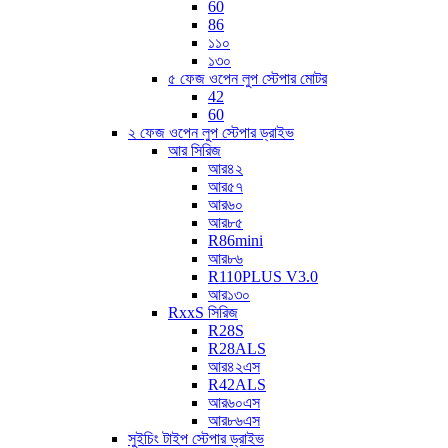
60
86
১১০
১৩০
৫ ফেজ ওপেন লুপ স্টেপার মোটর
42
60
২ ফেজ ওপেন লুপ স্টেপার ড্রাইভ
আর সিরিজ
আর৪২
আর৫৭
আর৬০
আর৮৫
R86mini
আর৮৬
R110PLUS V3.0
আর১৩০
RxxS সিরিজ
R28S
R28ALS
আর৪২এস
R42ALS
আর৬০এস
আর৮৬এস
সুইচিং টাইপ স্টেপার ড্রাইভ