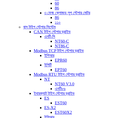
60
86
৩ ফেজ ক্লোজড লুপ স্টেপার মোটর
86
১১০
বাস টাইপ স্টেপার সিস্টেম
CAN টাইপ স্টেপার ড্রাইভ
এনটি-সি
NT60-C
NT86-C
Modbus TCP টাইপ স্টেপার ড্রাইভ
ইপিআর
EPR60
ইপিটি
EPT60
Modbus RTU টাইপ স্টেপার ড্রাইভ
NT
NT60 V3.0
এনটি৮৬
ইথারক্যাট টাইপ স্টেপার ড্রাইভ
ES
EST60
ES-X2
EST60X2
ইসিআর