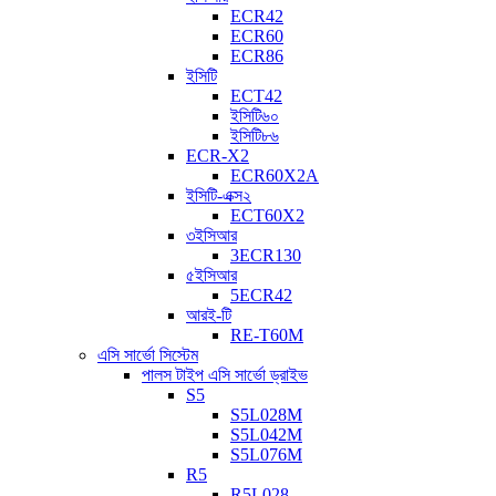
ECR42
ECR60
ECR86
ইসিটি
ECT42
ইসিটি৬০
ইসিটি৮৬
ECR-X2
ECR60X2A
ইসিটি-এক্স২
ECT60X2
৩ইসিআর
3ECR130
৫ইসিআর
5ECR42
আরই-টি
RE-T60M
এসি সার্ভো সিস্টেম
পালস টাইপ এসি সার্ভো ড্রাইভ
S5
S5L028M
S5L042M
S5L076M
R5
R5L028