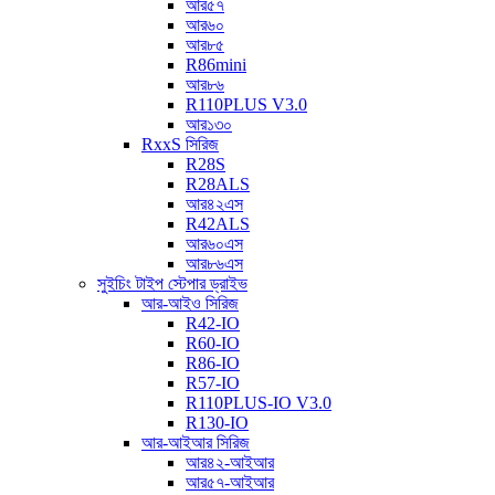
আর৫৭
আর৬০
আর৮৫
R86mini
আর৮৬
R110PLUS V3.0
আর১৩০
RxxS সিরিজ
R28S
R28ALS
আর৪২এস
R42ALS
আর৬০এস
আর৮৬এস
সুইচিং টাইপ স্টেপার ড্রাইভ
আর-আইও সিরিজ
R42-IO
R60-IO
R86-IO
R57-IO
R110PLUS-IO V3.0
R130-IO
আর-আইআর সিরিজ
আর৪২-আইআর
আর৫৭-আইআর