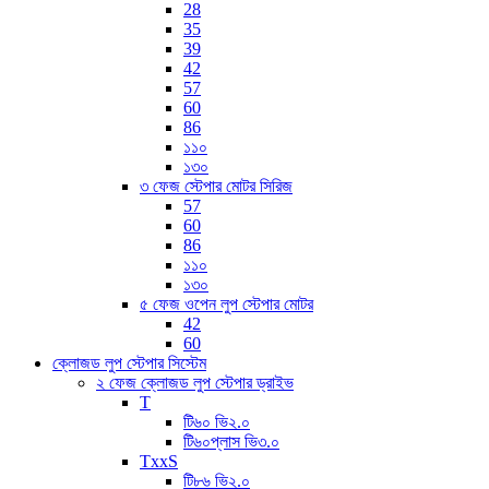
28
35
39
42
57
60
86
১১০
১৩০
৩ ফেজ স্টেপার মোটর সিরিজ
57
60
86
১১০
১৩০
৫ ফেজ ওপেন লুপ স্টেপার মোটর
42
60
ক্লোজড লুপ স্টেপার সিস্টেম
২ ফেজ ক্লোজড লুপ স্টেপার ড্রাইভ
T
টি৬০ ভি২.০
টি৬০প্লাস ভি৩.০
TxxS
টি৮৬ ভি২.০