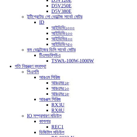
D5V120E
D5V250E
D5V380E
ইন্টিগ্রেটেড লো ভোল্টেজ সার্ভো মোটর
ID
আইডিভি১০০০
আইডিভি২০০
আইডিভি৪০০
আইডিভি৭৫০
কম ভোল্টেজের ডিসি সার্ভো মোটর
টিএসডব্লিউএ
TSWA-100W-1000W
গতি নিয়ন্ত্রণ ব্যবস্থা
পিএলসি
আরএম সিরিজ
আরএম৪১৮
আরএম৫১০
আরএম৫১৮
আরএক্স সিরিজ
RX3U
RX8U
IO সম্প্রসারণ মডিউল
কাপলার
REC1
ডিজিটাল মডিউল