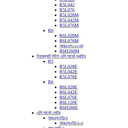
R5L042
R5L076
R5L028M
R5L042M
R5L076M
R6
R6L028M
R6L076M
আর৬এল১২০এম
R6H260M
ইথারক্যাট টাইপ এসি সার্ভো ড্রাইভ
R5
R5L028E
R5L042E
R5L076E
R6
R6L028E
R6L042E
R6L076E
R6L120E
R6H260E
এসি সার্ভো মোটর
আরএসএইচএ
আরএসএইচএ-এ