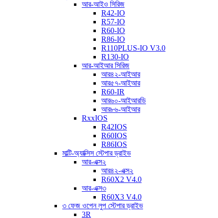
আর-আইও সিরিজ
R42-IO
R57-IO
R60-IO
R86-IO
R110PLUS-IO V3.0
R130-IO
আর-আইআর সিরিজ
আর৪২-আইআর
আর৫৭-আইআর
R60-IR
আর৬০-আইআরডি
আর৮৬-আইআর
RxxIOS
R42IOS
R60IOS
R86IOS
মাল্টি-অ্যাক্সিস স্টেপার ড্রাইভ
আর-এক্স২
আর৪২-এক্স২
R60X2 V4.0
আর-এক্স৩
R60X3 V4.0
৩ ফেজ ওপেন লুপ স্টেপার ড্রাইভ
3R