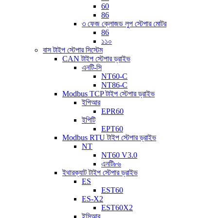
60
86
৩ ফেজ ক্লোজড লুপ স্টেপার মোটর
86
১১০
বাস টাইপ স্টেপার সিস্টেম
CAN টাইপ স্টেপার ড্রাইভ
এনটি-সি
NT60-C
NT86-C
Modbus TCP টাইপ স্টেপার ড্রাইভ
ইপিআর
EPR60
ইপিটি
EPT60
Modbus RTU টাইপ স্টেপার ড্রাইভ
NT
NT60 V3.0
এনটি৮৬
ইথারক্যাট টাইপ স্টেপার ড্রাইভ
ES
EST60
ES-X2
EST60X2
ইসিআর