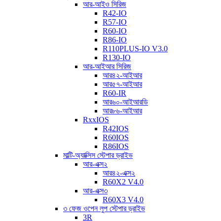
আর-আইও সিরিজ
R42-IO
R57-IO
R60-IO
R86-IO
R110PLUS-IO V3.0
R130-IO
আর-আইআর সিরিজ
আর৪২-আইআর
আর৫৭-আইআর
R60-IR
আর৬০-আইআরডি
আর৮৬-আইআর
RxxIOS
R42IOS
R60IOS
R86IOS
মাল্টি-অ্যাক্সিস স্টেপার ড্রাইভ
আর-এক্স২
আর৪২-এক্স২
R60X2 V4.0
আর-এক্স৩
R60X3 V4.0
৩ ফেজ ওপেন লুপ স্টেপার ড্রাইভ
3R