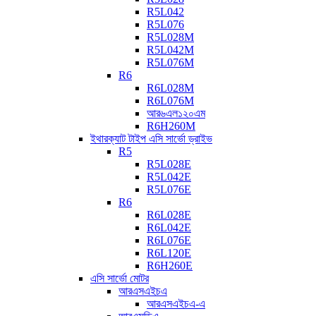
R5L042
R5L076
R5L028M
R5L042M
R5L076M
R6
R6L028M
R6L076M
আর৬এল১২০এম
R6H260M
ইথারক্যাট টাইপ এসি সার্ভো ড্রাইভ
R5
R5L028E
R5L042E
R5L076E
R6
R6L028E
R6L042E
R6L076E
R6L120E
R6H260E
এসি সার্ভো মোটর
আরএসএইচএ
আরএসএইচএ-এ