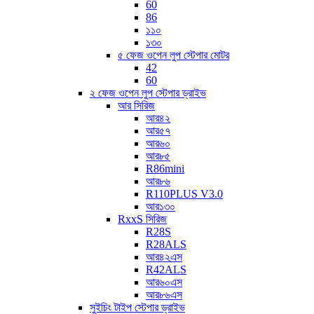
60
86
১১০
১৩০
৫ ফেজ ওপেন লুপ স্টেপার মোটর
42
60
২ ফেজ ওপেন লুপ স্টেপার ড্রাইভ
আর সিরিজ
আর৪২
আর৫৭
আর৬০
আর৮৫
R86mini
আর৮৬
R110PLUS V3.0
আর১৩০
RxxS সিরিজ
R28S
R28ALS
আর৪২এস
R42ALS
আর৬০এস
আর৮৬এস
সুইচিং টাইপ স্টেপার ড্রাইভ