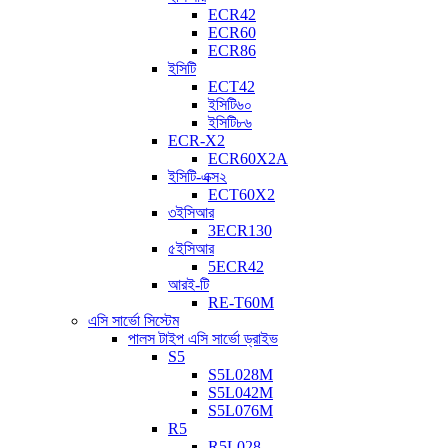
ECR42
ECR60
ECR86
ইসিটি
ECT42
ইসিটি৬০
ইসিটি৮৬
ECR-X2
ECR60X2A
ইসিটি-এক্স২
ECT60X2
৩ইসিআর
3ECR130
৫ইসিআর
5ECR42
আরই-টি
RE-T60M
এসি সার্ভো সিস্টেম
পালস টাইপ এসি সার্ভো ড্রাইভ
S5
S5L028M
S5L042M
S5L076M
R5
R5L028